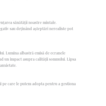
ențarea sănătății noastre mintale.
ativ sau deținând așteptări nerealiste pot
ului. Lumina albastră emisă de ecranele
nd un impact asupra calității somnului. Lipsa
anxietate.
ii pe care le putem adopta pentru a gestiona