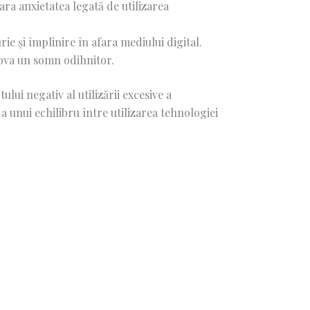
ara anxietatea legată de utilizarea
ie și împlinire în afara mediului digital.
mova un somn odihnitor.
lui negativ al utilizării excesive a
a unui echilibru între utilizarea tehnologiei