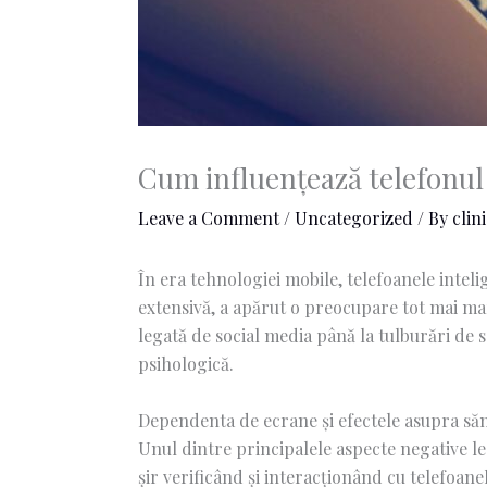
Cum influențează telefonul
Leave a Comment
/
Uncategorized
/ By
clin
În era tehnologiei mobile, telefoanele intelig
extensivă, a apărut o preocupare tot mai mar
legată de social media până la tulburări de s
psihologică.
Dependenta de ecrane și efectele asupra săn
Unul dintre principalele aspecte negative le
șir verificând și interacționând cu telefoanel