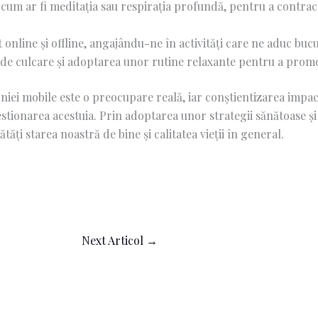
 cum ar fi meditația sau respirația profundă, pentru a contrac
online și offline, angajându-ne în activități care ne aduc bucur
te de culcare și adoptarea unor rutine relaxante pentru a pro
niei mobile este o preocupare reală, iar conștientizarea impactu
tionarea acestuia. Prin adoptarea unor strategii sănătoase și 
ăți starea noastră de bine și calitatea vieții în general.
Next Articol
→