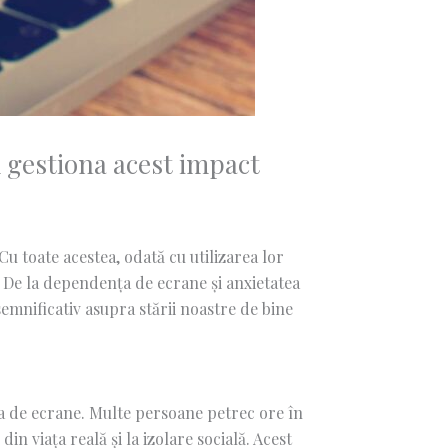
 gestiona acest impact
Cu toate acestea, odată cu utilizarea lor
. De la dependența de ecrane și anxietatea
semnificativ asupra stării noastre de bine
ța de ecrane. Multe persoane petrec ore în
in viața reală și la izolare socială. Acest