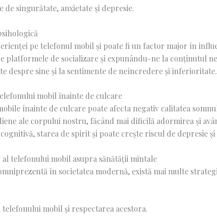
de singurătate, anxietate și depresie.
psihologică
erienței pe telefonul mobil și poate fi un factor major în influ
 platformele de socializare și expunându-ne la conținutul neg
e despre sine și la sentimente de neîncredere și inferioritate.
telefonului mobil înainte de culcare
r mobile înainte de culcare poate afecta negativ calitatea somn
iene ale corpului nostru, făcând mai dificilă adormirea și avâ
gnitivă, starea de spirit și poate crește riscul de depresie și 
 al telefonului mobil asupra sănătății mintale
e omniprezentă în societatea modernă, există mai multe strateg
a telefonului mobil și respectarea acestora.